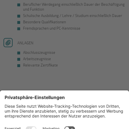
Beruflicher Werdegang einschließlich Dauer der Beschäftigung
und Funktion
Schulische Ausbildung / Lehre / Studium einschließlich Dauer
Besondere Qualifikationen
Fremdsprachen und PC-Kenntnisse
ANLAGEN
Abschlusszeugnisse
Arbeitszeugnisse
Relevante Zertifikate
Tipp 2: Überzeugendes Bewerbungsschreiben
Ihr Motivationsschreiben an uns soll zusammen mit Ihrem Lebenslauf
überzeugen und einen positiven ersten Eindruck hinterlassen. Das klappt
am besten, wenn Sie folgendes berücksichtigen: