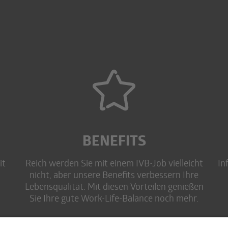
BENEFITS
it
Reich werden Sie mit einem IVB-Job vielleicht
In
nicht, aber unsere Benefits verbessern Ihre
Lebensqualität. Mit diesen Vorteilen genießen
Sie Ihre gute Work-Life-Balance noch mehr.