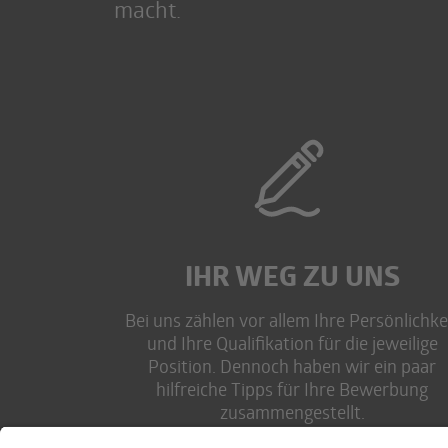
macht.
IHR WEG ZU UNS
Bei uns zählen vor allem Ihre Persönlichke
und Ihre Qualifikation für die jeweilige
Position. Dennoch haben wir ein paar
hilfreiche Tipps für Ihre Bewerbung
zusammengestellt.