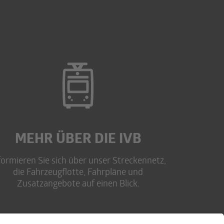
MEHR ÜBER DIE IVB
formieren Sie sich über unser Streckennetz,
die Fahrzeugflotte, Fahrpläne und
Zusatzangebote auf einen Blick.