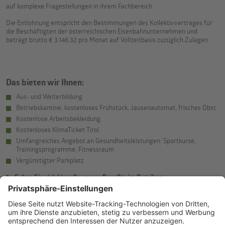
auf komplexe Fragestellungen in ihrem Fachbereich. ​​​​​​​
Die Entlohnung entspricht den Bestimmungen des Kollektivvertrages für
die Beschäftigten der österreichischen Eisenbahnunternehmen und
beträgt brutto € 3.146,32 pro Monat auf Vollzeitbasis zuzüglich Zulagen.
Das bieten wir Ihnen:
Aus- und Weiterbildung
Betriebskantine, kostenloses Frühstück, Jausenautomat, frisches Obst
Kostenlose Arbeitsbekleidung
Kostenloses KlimaTicket Tirol
Umfangreiches Angebot an Gesundheitsleistungen: Sportkurse,
Trainingsprogramme, Fitnessraum
Vergünstigter Parkplatz
Sehen Sie sich hier alle unsere Benefits im Detail an
Das wünschen wir uns von Ihnen: